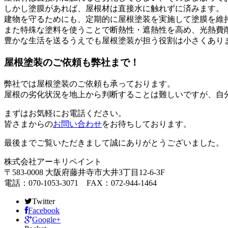
しかし塗膜があれば、屋根材は直接水に触れずに済みます。
建物を守るためにも、定期的に屋根塗装を実施して塗膜を維
また特殊な塗料を使うことで断熱性・遮熱性を高め、光熱費
豊かな生活を送るうえでも屋根塗装が担う役割は小さくあり
屋根塗装のご依頼も弊社まで！
弊社では屋根塗装のご依頼も承っております。
屋根の劣化状況を地上から判断することは難しいですが、自
まずはお気軽にお電話ください。
皆さまからの
お問い合わせ
をお待ちしております。
最後までご覧いただきまして誠にありがとうございました。
株式会社アーキリペイント
〒583-0008 大阪府藤井寺市大井3丁目12-6-3F
電話：070-1053-3071 FAX：072-944-1464
Twitter
Facebook
Google+